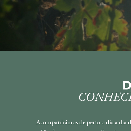
D
CONHECE
Acompanhámos de perto o dia a dia de