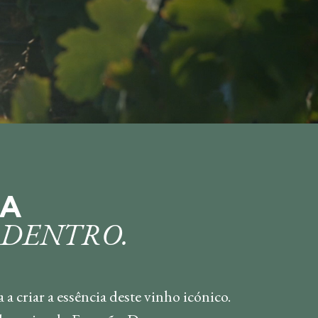
RA
 DENTRO.
criar a essência deste vinho icónico.